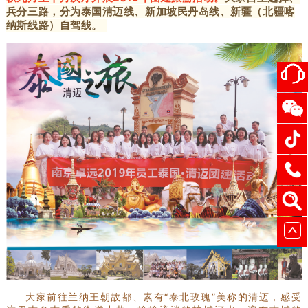
兵分三路，分为泰国清迈线、新加坡民丹岛线、新疆（北疆喀
纳斯线路）自驾线。
大家前往兰纳王朝故都、素有“泰北玫瑰”美称的清迈，感受