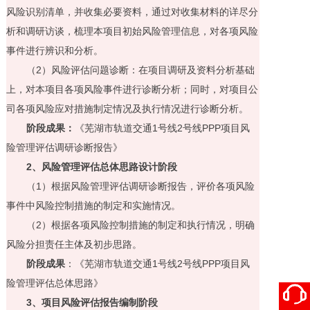
风险识别清单，并收集必要资料，通过对收集材料的详尽分
析和调研访谈，梳理本项目初始风险管理信息，对各项风险
事件进行辨识和分析。
（
2
）风险评估问题诊断：在项目调研及资料分析基础
上，对本项目各项风险事件进行诊断分析；同时，对项目公
司各项风险应对措施制定情况及执行情况进行诊断分析。
阶段成果：
《芜湖市轨道交通
1
号线
2
号线
PPP
项目风
险管理评估调研诊断报告》
2
、风险管理评估总体思路设计阶段
（
1
）根据风险管理评估调研诊断报告，评价各项风险
事件中风险控制措施的制定和实施情况。
（
2
）根据各项风险控制措施的制定和执行情况，明确
风险分担责任主体及初步思路。
阶段成果
：《芜湖市轨道交通
1
号线
2
号线
PPP
项目风
险管理评估总体思路》
3
、项目风险评估报告编制阶段