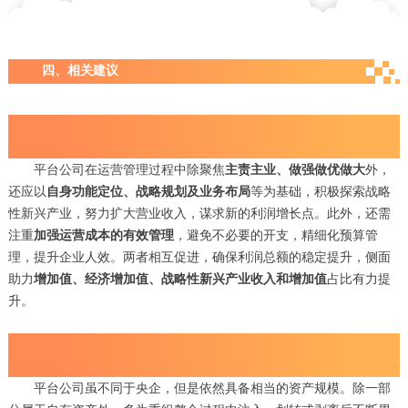
四、相关建议
（一）
运营降本增效，提升三个增加值
平台公司在运营管理过程中除聚焦
主责主业、做强做优做大
外，
还应以
自身功能定位、战略规划及业务布局
等为基础，积极探索战略
性新兴产业，努力扩大营业收入，谋求新的利润增长点。此外，还需
注重
加强运营成本的有效管理
，避免不必要的开支，精细化预算管
理，提升企业人效。两者相互促进，确保利润总额的稳定提升，侧面
助力
增加值、经济增加值、战略性新兴产业收入和增加值
占比有力提
升。
（二）
优化债务结构，持续发挥功能价值
平台公司虽不同于央企，但是依然具备相当的资产规模。除一部