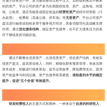
分属于自有资产外，多为重组整合过程中注入、划转或剥离后不断累
积的资产。平台公司的资产多为长期股权投资、房产、边角地、闲置
地、公租房、酒店等能形成固定收益的
经营性资产
或特许经营权（污
水处理）、收费权（高速公路、停车场）等
无形资产
。平台公司资产
盘活进行融资或创收多用于服务地方经济，具备功能导向及战略支撑
作用。通过
优化债务结构
，稳定资产负债率，在不扩大债务压力的条
件下继续发挥功能价值。
（三）
提升盈利能力，全方位带动提升“五个价值”
通过不断整合优质资产，出清劣质资产，优化资产结构，有效实
现资产盘活，提高营业收入；同时，精细化财务预算管理，有效压降
资本成本，积极进行税务筹划，提升运营效率，降低费用支出。因净
资产收益率与利润总额、资产负债率联系紧密，
借助盈利水平的稳定
提升，促进“五个价值”有效提升。
（四）
注重稳健投资，发挥战略支撑作用
研发经费投入
的主要方式有两种，一种来自于
自身的科研投入
，