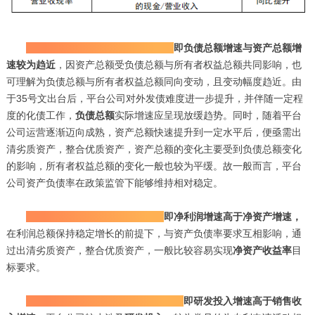
（一）资产负债率保持总体稳定，
即负债总额增速与资产总额增
速较为趋近
，因资产总额受负债总额与所有者权益总额共同影响，也
可理解为负债总额与所有者权益总额同向变动，且变动幅度趋近。由
于35号文出台后，平台公司对外发债难度进一步提升，并伴随一定程
度的化债工作，
负债总额
实际增速应呈现放缓趋势。同时，随着平台
公司运营逐渐迈向成熟，资产总额快速提升到一定水平后，便亟需出
清劣质资产，整合优质资产，资产总额的变化主要受到负债总额变化
的影响，所有者权益总额的变化一般也较为平缓。故一般而言，平台
公司资产负债率在政策监管下能够维持相对稳定。
（二）净资产收益率同比提升，
即净利润增速高于净资产增速，
在利润总额保持稳定增长的前提下，与资产负债率要求互相影响，通
过出清劣质资产，整合优质资产，一般比较容易实现
净资产收益率
目
标要求。
（三）研发经费投入强度同比提升，
即研发投入增速高于销售收