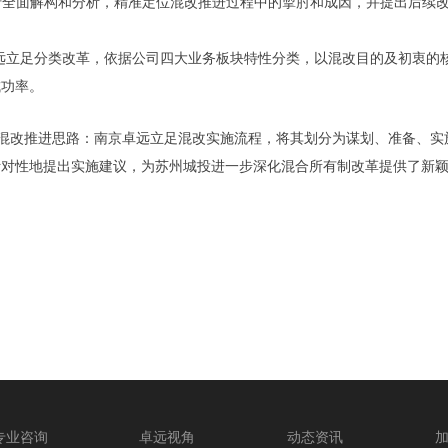
行全面解构和分析，精准定位混改推进过程中的掣肘和成因，并提出后续
远立足分类改革，依据公司四大业务板块特性分类，以混改目的及初衷的
成功率。
混改推进思路：南京卓远立足混改实施流程，将其划分为谋划、准备、实
针对性地提出实施建议，为苏州城投进一步深化混合所有制改革提供了新
专业咨询
卓远视角
动态资讯