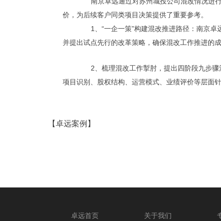
南京卓远通过对苏州城投公司混改情况进
价，为后续客户同类项目决策提供了重要参考。
1
、
“
一企一策
”
构建混改推进路径：南京卓
并提出试点先行的改革策略，确保混改工作推进的
2
、梳理混改工作掣肘，提出四阶段九步骤
项目识别、股权结构、运营模式、业绩评价等层面
【卓远案例】
卓远首页
关于我们