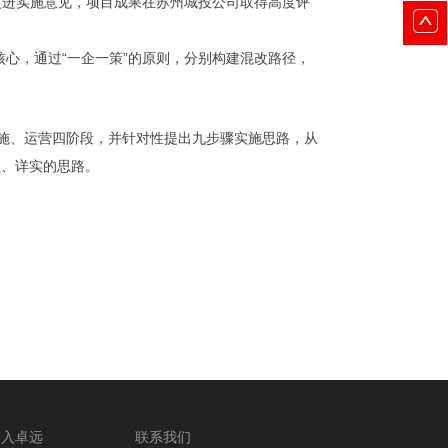
改进实施意见，项目成果在苏州城投公司取得高度评
核心，通过
“
一企一策
”
的原则，分别构建混改路径，
施、运营四阶段，并针对性提出九步骤实施思路，从
颖、详实的思路。
加入卓远
联系我们