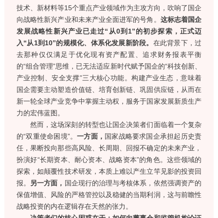
技术、新材料等15个重点产业领域作为主攻方向，吹响了国企
向战略性新兴产业和未来产业全面进军的号角。
这标志着国企
发展战略性新兴产业已走过“从0到1”的初步探索，正式迈
入“从1到10”的规模化、体系化发展新阶段。
在此背景下，过
去那种仅仅满足于优化现有资产配置、追求财务报表平衡
的“组合管理”思维，已无法适应新时代赋予国企的“科技创新、
产业控制、安全支撑”三大核心功能。构建产业生态，意味着
国企需要主动塑造价值链、培育创新链、巩固供应链，从而在
新一轮全球产业竞争中掌握主动权，服务于国家发展新质生产
力的宏伟蓝图。
然而，这场深刻的转型也让国企决策者们面临着一个复杂
的“双重使命困境”。
一方面，
国家战略要求国企承担起历史责
任，果断投向那些高风险、长周期、回报不确定的未来产业，
扮演好“长期资本、耐心资本、战略资本”的角色。这些领域的
探索，如颠覆性技术研发，本质上难以产生立竿见影的投资回
报。
另一方面，
国企现行的治理与考核体系，依然强调资产的
保值增值、风险的严格管控以及稳健的当期利润，这与前瞻性
战略投资的内在逻辑存在天然的张力。