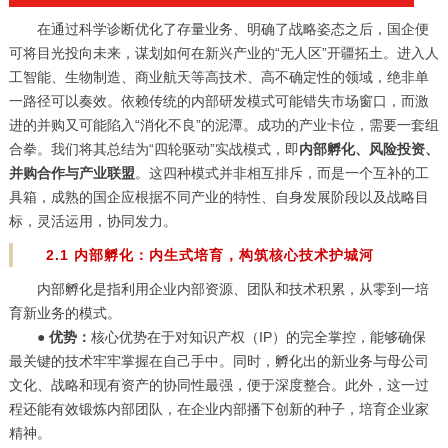
在通过科学诊断优化了存量业务、明确了战略姿态之后，国企便
可将目光投向未来，谋划如何在新兴产业的“无人区”开疆拓土。进入人
工智能、生物制造、商业航天等高技术、高不确定性的领域，绝非单
一路径可以奏效。依赖传统的内部研发模式可能错失市场窗口，而激
进的并购又可能陷入“消化不良”的泥潭。成功的产业卡位，需要一套组
合拳。我们将其总结为“四轮驱动”实战模式，即
内部孵化、风险投资、
并购合作与产业联盟
。这四种模式并非相互排斥，而是一个互补的工
具箱，成熟的国企应根据不同产业的特性、自身发展阶段以及战略目
标，灵活运用，协同发力。
2.1 内部孵化：内生式培育，构筑核心技术护城河
内部孵化是指利用企业内部资源、团队和技术积累，从零到一培
育新业务的模式。
●
优势：
核心优势在于对知识产权（IP）的完全掌控，能够确保
最关键的技术牢牢掌握在自己手中。同时，孵化出的新业务与母公司
文化、战略和现有资产的协同性最强，便于深度整合。此外，这一过
程还能有效锻炼内部团队，在企业内部播下创新的种子，培育企业家
精神。