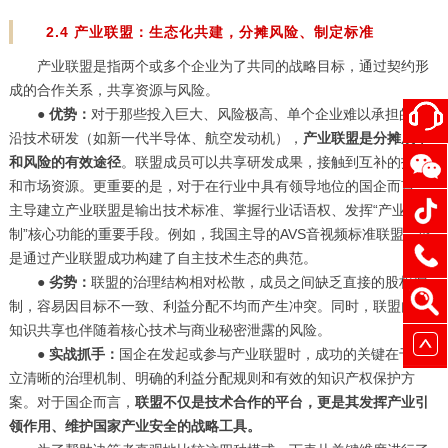
2.4 产业联盟：生态化共建，分摊风险、制定标准
产业联盟是指两个或多个企业为了共同的战略目标，通过契约形
成的合作关系，共享资源与风险。
●
优势：
对于那些投入巨大、风险极高、单个企业难以承担的前
沿技术研发（如新一代半导体、航空发动机），
产业联盟是分摊成本
和风险的有效途径
。联盟成员可以共享研发成果，接触到互补的技术
和市场资源。更重要的是，对于在行业中具有领导地位的国企而言，
主导建立产业联盟是输出技术标准、掌握行业话语权、发挥“产业控
制”核心功能的重要手段。例如，我国主导的AVS音视频标准联盟，就
是通过产业联盟成功构建了自主技术生态的典范。
●
劣势：
联盟的治理结构相对松散，成员之间缺乏直接的股权控
制，容易因目标不一致、利益分配不均而产生冲突。同时，联盟内的
知识共享也伴随着核心技术与商业秘密泄露的风险。
●
实战抓手：
国企在发起或参与产业联盟时，成功的关键在于建
立清晰的治理机制、明确的利益分配规则和有效的知识产权保护方
案。对于国企而言，
联盟不仅是技术合作的平台，更是其发挥产业引
领作用、维护国家产业安全的战略工具。