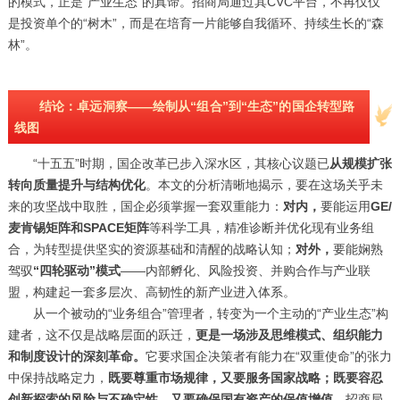
的模式，正是“产业生态”的真谛。招商局通过其CVC平台，不再仅仅
是投资单个的“树木”，而是在培育一片能够自我循环、持续生长的“森
林”。
结论：卓远洞察——绘制从“组合”到“生态”的国企转型路
线图
“十五五”时期，国企改革已步入深水区，其核心议题已
从规模扩张
转向质量提升与结构优化
。本文的分析清晰地揭示，要在这场关乎未
来的攻坚战中取胜，国企必须掌握一套双重能力：
对内，
要能运用
GE/
麦肯锡矩阵和SPACE矩阵
等科学工具，精准诊断并优化现有业务组
合，为转型提供坚实的资源基础和清醒的战略认知；
对外，
要能娴熟
驾驭
“四轮驱动”模式
——内部孵化、风险投资、并购合作与产业联
盟，构建起一套多层次、高韧性的新产业进入体系。
从一个被动的“业务组合”管理者，转变为一个主动的“产业生态”构
建者，这不仅是战略层面的跃迁，
更是一场涉及思维模式、组织能力
和制度设计的深刻革命。
它要求国企决策者有能力在“双重使命”的张力
中保持战略定力，
既要尊重市场规律，又要服务国家战略；既要容忍
创新探索的风险与不确定性，又要确保国有资产的保值增值。
招商局