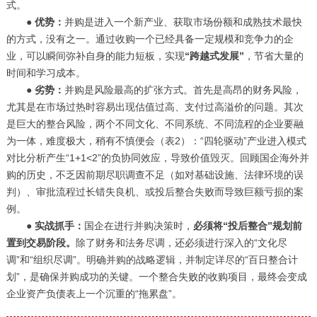
式。
●
优势：
并购是进入一个新产业、获取市场份额和成熟技术最快
的方式，没有之一。通过收购一个已经具备一定规模和竞争力的企
业，可以瞬间弥补自身的能力短板，实现
“跨越式发展”
，节省大量的
时间和学习成本。
●
劣势：
并购是风险最高的扩张方式。首先是高昂的财务风险，
尤其是在市场过热时容易出现估值过高、支付过高溢价的问题。其次
是巨大的整合风险，两个不同文化、不同系统、不同流程的企业要融
为一体，难度极大，稍有不慎便会（表2）：“四轮驱动”产业进入模式
对比分析产生“1+1<2”的负协同效应，导致价值毁灭。回顾国企海外并
购的历史，不乏因前期尽职调查不足（如对基础设施、法律环境的误
判）、审批流程过长错失良机、或投后整合失败而导致巨额亏损的案
例。
●
实战抓手：
国企在进行并购决策时，
必须将“投后整合”规划前
置到交易阶段。
除了财务和法务尽调，还必须进行深入的“文化尽
调”和“组织尽调”。明确并购的战略逻辑，并制定详尽的“百日整合计
划”，是确保并购成功的关键。一个整合失败的收购项目，最终会变成
企业资产负债表上一个沉重的“拖累盘”。