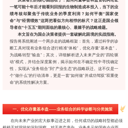
决策者们的核心困惑在于：如何向董事会和监管机构论证
一笔可能十年后才能看到回报的生物制造成本投入，当下的业
绩考核却聚焦于传统业务的季度利润？如何平衡“国家使
命”与“经营绩效”这两把看似方向相悖的标尺？这正是国企领
导者在“十五五”期间面临的最核心、最棘手的战略难题。
本文旨在为国企决策者提供一套破解此困境的实战指南。
报告将系统阐述一个两步走的战略框架：首先，通过科学的诊
断工具对现有业务组合进行精准“体检”，优化存量“基本盘”，
为战略转型“输血”；其次，详细解析进入未来产业的“四轮驱
动”模式，并结合深度案例，揭示如何在不确定性中寻找确定
性，实现从“业务组合”到“产业生态”的战略跃迁。这不仅是一
个“做什么”的行动清单，更是一套“如何做”并成功驾驭“双重使
命”的系统性解决方案。
一、优化存量基本盘——业务组合的科学诊断与分类施策
在向未来产业的宏大叙事迈进之前，任何成功的战略转型都必须
根植于对现状的深刻洞察。对于资产庞杂、业务多元的国有企业而