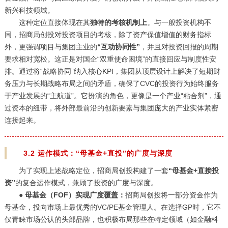
新兴科技领域。
这种定位直接体现在其
独特的考核机制上
。与一般投资机构不
同，招商局创投对投资项目的考核，除了资产保值增值的财务指标
外，更强调项目与集团主业的
“互动协同性”
，并且对投资回报的周期
要求相对宽松。这正是对国企“双重使命困境”的直接回应与制度性安
排。通过将“战略协同”纳入核心KPI，集团从顶层设计上解决了短期财
务压力与长期战略布局之间的矛盾，确保了CVC的投资行为始终服务
于产业发展的“主航道”。它扮演的角色，更像是一个产业“粘合剂”，通
过资本的纽带，将外部最前沿的创新要素与集团庞大的产业实体紧密
连接起来。
3.2 运作模式：“母基金+直投”的广度与深度
为了实现上述战略定位，招商局创投构建了一套
“母基金+直接投
资”
的复合运作模式，兼顾了投资的广度与深度。
●
母基金（FOF）实现广度覆盖：
招商局创投将一部分资金作为
母基金，投向市场上最优秀的VC/PE基金管理人。在选择GP时，它不
仅青睐市场公认的头部品牌，也积极布局那些在特定领域（如金融科