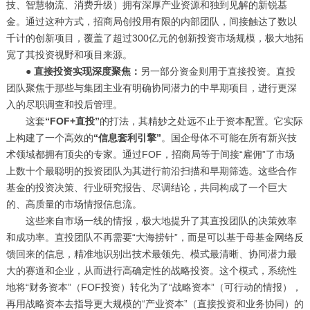
技、智慧物流、消费升级）拥有深厚产业资源和独到见解的新锐基
金。通过这种方式，招商局创投用有限的内部团队，间接触达了数以
千计的创新项目，覆盖了超过300亿元的创新投资市场规模，极大地拓
宽了其投资视野和项目来源。
●
直接投资实现深度聚焦：
另一部分资金则用于直接投资。直投
团队聚焦于那些与集团主业有明确协同潜力的中早期项目，进行更深
入的尽职调查和投后管理。
这套
“FOF+直投”
的打法，其精妙之处远不止于资本配置。它实际
上构建了一个高效的
“信息套利引擎”
。国企母体不可能在所有新兴技
术领域都拥有顶尖的专家。通过FOF，招商局等于间接“雇佣”了市场
上数十个最聪明的投资团队为其进行前沿扫描和早期筛选。这些合作
基金的投资决策、行业研究报告、尽调结论，共同构成了一个巨大
的、高质量的市场情报信息流。
这些来自市场一线的情报，极大地提升了其直投团队的决策效率
和成功率。直投团队不再需要“大海捞针”，而是可以基于母基金网络反
馈回来的信息，精准地识别出技术最领先、模式最清晰、协同潜力最
大的赛道和企业，从而进行高确定性的战略投资。这个模式，系统性
地将“财务资本”（FOF投资）转化为了“战略资本”（可行动的情报），
再用战略资本去指导更大规模的“产业资本”（直接投资和业务协同）的