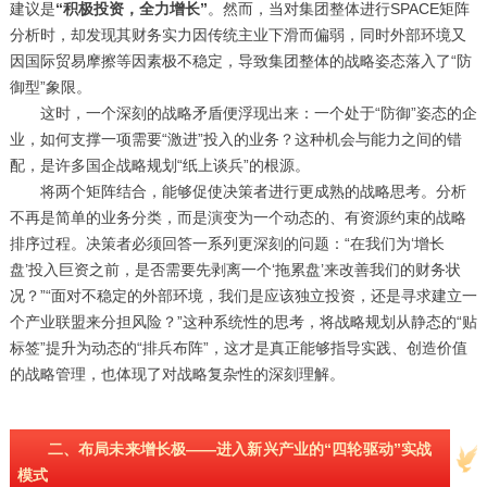
建议是
“积极投资，全力增长”
。然而，当对集团整体进行SPACE矩阵
分析时，却发现其财务实力因传统主业下滑而偏弱，同时外部环境又
因国际贸易摩擦等因素极不稳定，导致集团整体的战略姿态落入了“防
御型”象限。
这时，一个深刻的战略矛盾便浮现出来：一个处于“防御”姿态的企
业，如何支撑一项需要“激进”投入的业务？这种机会与能力之间的错
配，是许多国企战略规划“纸上谈兵”的根源。
将两个矩阵结合，能够促使决策者进行更成熟的战略思考。分析
不再是简单的业务分类，而是演变为一个动态的、有资源约束的战略
排序过程。决策者必须回答一系列更深刻的问题：“在我们为‘增长
盘’投入巨资之前，是否需要先剥离一个‘拖累盘’来改善我们的财务状
况？”“面对不稳定的外部环境，我们是应该独立投资，还是寻求建立一
个产业联盟来分担风险？”这种系统性的思考，将战略规划从静态的“贴
标签”提升为动态的“排兵布阵”，这才是真正能够指导实践、创造价值
的战略管理，也体现了对战略复杂性的深刻理解。
二、布局未来增长极——进入新兴产业的“四轮驱动”实战
模式