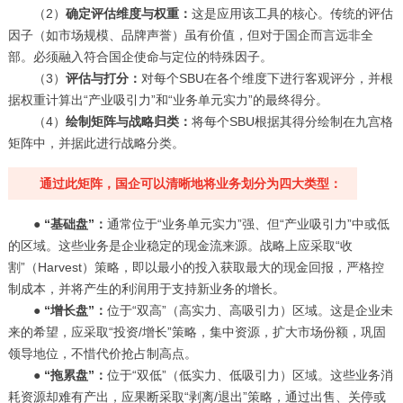
（2）
确定评估维度与权重：
这是应用该工具的核心。传统的评估
因子（如市场规模、品牌声誉）虽有价值，但对于国企而言远非全
部。必须融入符合国企使命与定位的特殊因子。
（3）
评估与打分：
对每个SBU在各个维度下进行客观评分，并根
据权重计算出“产业吸引力”和“业务单元实力”的最终得分。
（4）
绘制矩阵与战略归类：
将每个SBU根据其得分绘制在九宫格
矩阵中，并据此进行战略分类。
通过此矩阵，国企可以清晰地将业务划分为四大类型：
●
“基础盘”：
通常位于“业务单元实力”强、但“产业吸引力”中或低
的区域。这些业务是企业稳定的现金流来源。战略上应采取“收
割”（
Harvest
）策略，即以最小的投入获取最大的现金回报，严格控
制成本，并将产生的利润用于支持新业务的增长。
●
“增长盘”：
位于“双高”（高实力、高吸引力）区域。这是企业未
来的希望，应采取“投资/增长”策略，集中资源，扩大市场份额，巩固
领导地位，不惜代价抢占制高点。
●
“拖累盘”：
位于“双低”（低实力、低吸引力）区域。这些业务消
耗资源却难有产出，应果断采取“剥离/退出”策略，通过出售、关停或