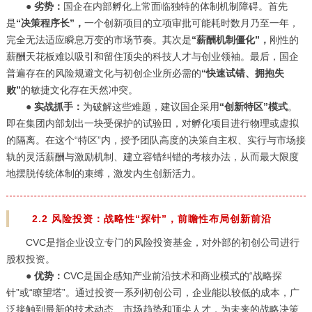
●
劣势：
国企在内部孵化上常面临独特的体制机制障碍。首先
是
“决策程序长”，
一个创新项目的立项审批可能耗时数月乃至一年，
完全无法适应瞬息万变的市场节奏。其次是
“薪酬机制僵化”，
刚性的
薪酬天花板难以吸引和留住顶尖的科技人才与创业领袖。最后，国企
普遍存在的风险规避文化与初创企业所必需的
“快速试错、拥抱失
败”
的敏捷文化存在天然冲突。
●
实战抓手：
为破解这些难题，建议国企采用
“创新特区”模式
。
即在集团内部划出一块受保护的试验田，对孵化项目进行物理或虚拟
的隔离。在这个“特区”内，授予团队高度的决策自主权、实行与市场接
轨的灵活薪酬与激励机制、建立容错纠错的考核办法，从而最大限度
地摆脱传统体制的束缚，激发内生创新活力。
2.2 风险投资：战略性“探针”，前瞻性布局创新前沿
CVC是指企业设立专门的风险投资基金，对外部的初创公司进行
股权投资。
●
优势：
CVC是国企感知产业前沿技术和商业模式的“战略探
针”或“瞭望塔”。通过投资一系列初创公司，企业能以较低的成本，广
泛接触到最新的技术动态、市场趋势和顶尖人才，为未来的战略决策