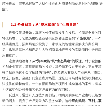
精准投放，完美地解决了大型企业在面对海量创新信息时的“选择困难
症”。
3.3 价值创造：从“资本赋能”到“生态共建”
投资仅仅是开始，真正的价值创造发生在投后。招商局创投的独
特优势在于，它能为被投企业提供远超资金层面的
“产业赋能”
。一个
经典案例是，招商局创投投资了一家领先的智能家居解决方案公司
后，迅速将其技术和产品引入到招商局地产开发的实际项目中进行应
用和推广。
这生动地诠释了
从“资本赋能”到“生态共建”的跃迁。
对于被投的
初创企业而言，获得招商局的投资，其价值不仅在于资金，更在于获
得了招商局这个金字招牌的“背书”，以及进入其庞大产业体系（港口、
物流、园区、金融）的宝贵应用场景。这是任何纯财务投资机构都无
法提供的独特价值。一个在招商局地产项目中成功落地的案例，将成
为这家初创公司开拓其他客户最有力的敲门砖。
反过来，通过引入这些外部创新，招商局的传统产业也得以焕发
新的活力，提升了产品竞争力和服务体验。这种
双向赋能、互利共赢