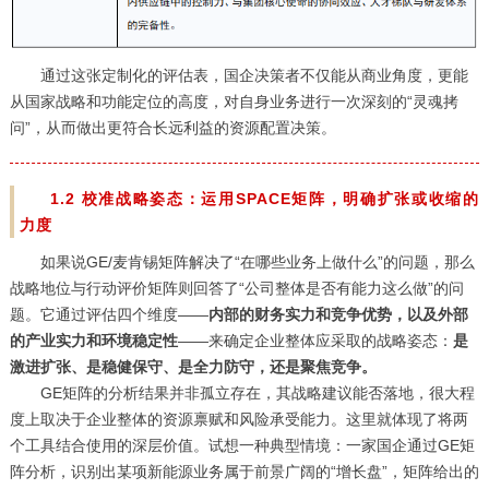
通过这张定制化的评估表，国企决策者不仅能从商业角度，更能
从国家战略和功能定位的高度，对自身业务进行一次深刻的“灵魂拷
问”，从而做出更符合长远利益的资源配置决策。
1.2 校准战略姿态：运用SPACE矩阵，明确扩张或收缩的
力度
如果说GE/麦肯锡矩阵解决了“在哪些业务上做什么”的问题，那么
战略地位与行动评价矩阵则回答了“公司整体是否有能力这么做”的问
题。它通过评估四个维度——
内部的财务实力和竞争优势，以及外部
的产业实力和环境稳定性
——来确定企业整体应采取的战略姿态：
是
激进扩张、是稳健保守、是全力防守，还是聚焦竞争。
GE矩阵
的分析结果并非孤立存在，其战略建议能否落地，很大程
度上取决于企业整体的资源禀赋和风险承受能力。这里就体现了将两
个工具结合使用的深层价值。试想一种典型情境：一家国企通过GE矩
阵分析，识别出某项新能源业务属于前景广阔的“增长盘”，矩阵给出的