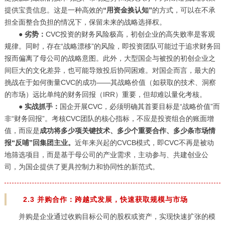
提供宝贵信息。这是一种高效的
“用资金换认知”
的方式，可以在不承
担全面整合负担的情况下，保留未来的战略选择权。
●
劣势：
CVC投资的财务风险极高，初创企业的高失败率是客观
规律。同时，存在“战略漂移”的风险，即投资团队可能过于追求财务回
报而偏离了母公司的战略意图。此外，大型国企与被投的初创企业之
间巨大的文化差异，也可能导致投后协同困难。对国企而言，最大的
挑战在于如何衡量CVC的成功——其战略价值（如获取的技术、洞察
的市场）远比单纯的财务回报（IRR）重要，但却难以量化考核。
●
实战抓手：
国企开展CVC，必须明确其首要目标是“战略价值”而
非“财务回报”。考核CVC团队的核心指标，不应是投资组合的账面增
值，而应是
成功将多少项关键技术、多少个重要合作、多少条市场情
报“反哺”回集团主业。
近年来兴起的CVCB模式，即CVC不再是被动
地筛选项目，而是基于母公司的产业需求，主动参与、共建创业公
司，为国企提供了更具控制力和协同性的新范式。
2.3 并购合作：跨越式发展，快速获取规模与市场
并购是企业通过收购目标公司的股权或资产，实现快速扩张的模