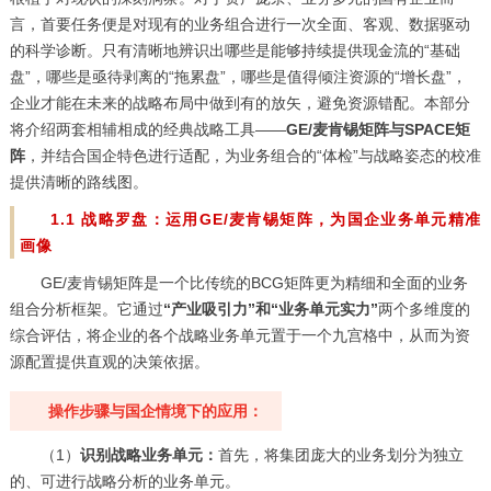
言，首要任务便是对现有的业务组合进行一次全面、客观、数据驱动
的科学诊断。只有清晰地辨识出哪些是能够持续提供现金流的“基础
盘”，哪些是亟待剥离的“拖累盘”，哪些是值得倾注资源的“增长盘”，
企业才能在未来的战略布局中做到有的放矢，避免资源错配。本部分
将介绍两套相辅相成的经典战略工具——
GE/麦肯锡矩阵与
SPACE矩
阵
，并结合国企特色进行适配，为业务组合的“体检”与战略姿态的校准
提供清晰的路线图。
1.1 战略罗盘：运用GE/麦肯锡矩阵，为国企业务单元精准
画像
GE/麦肯锡矩阵是一个比传统的
BCG矩阵
更为精细和全面的业务
组合分析框架。它通过
“产业吸引力”和“业务单元实力”
两个多维度的
综合评估，将企业的各个战略业务单元置于一个九宫格中，从而为资
源配置提供直观的决策依据。
操作步骤与国企情境下的应用：
（1）
识别战略业务单元：
首先，将集团庞大的业务划分为独立
的、可进行战略分析的业务单元。